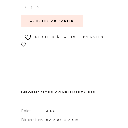
Plus
loin
coule
AJOUTER AU PANIER
une
rivière
AJOUTER À LA LISTE D’ENVIES
quantity
INFORMATIONS COMPLÉMENTAIRES
Poids
3 KG
Dimensions
62 × 83 × 2 CM