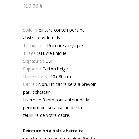
150,00
€
Style :
Peinture contemporaine
abstraite et intuitive
Technique :
Peinture acrylique
Tirage :
Œuvre unique
Signature :
Oui
Support :
Carton beige
Dimensions :
60x 80 cm
Cadre :
Non, un cadre sera à prévoir
par l’acheteur
Liseré de 3 mm tout autour de la
peinture qui sera caché par la
feuillure de votre cadre
.
.
Peinture originale abstraite
peinte à la main en atelier. Sortir,