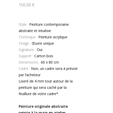
150,00
€
Style :
Peinture contemporaine
abstraite et intuitive
Technique :
Peinture acrylique
Tirage :
Œuvre unique
Signature :
Oui
Support :
Carton bois
Dimensions :
60 x 80 cm
Cadre :
Non, un cadre sera à prévoir
par l’acheteur
Liseré de 4 mm tout autour de la
peinture qui sera caché par la
feuillure de votre cadre*
.
.
Peinture originale abstraite
peinte à la main en atelier.