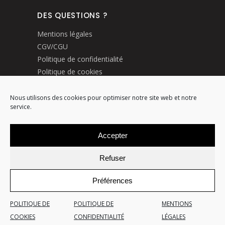
DES QUESTIONS ?
Mentions légales
CGV/CGU
Politique de confidentialité
Politique de cookies
Livraisons et retours
Nous utilisons des cookies pour optimiser notre site web et notre
service.
MODE DE PAIEMENTS
Accepter
Refuser
Préférences
© JUSTINE PAINCHAUD 2024 TOUS
POLITIQUE DE
POLITIQUE DE
MENTIONS
DROITS RÉSERVÉS
COOKIES
CONFIDENTIALITÉ
LÉGALES