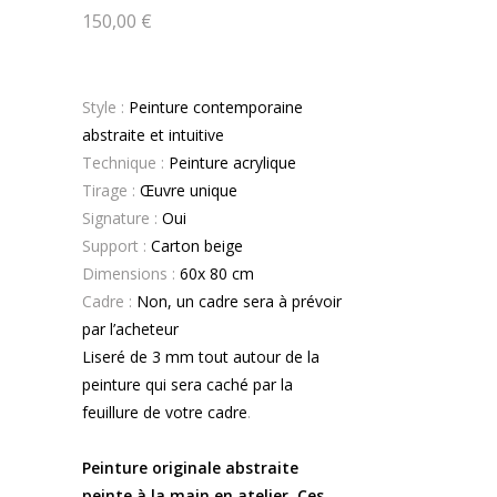
150,00
€
Style :
Peinture contemporaine
abstraite et intuitive
Technique :
Peinture acrylique
Tirage :
Œuvre unique
Signature :
Oui
Support :
Carton beige
Dimensions :
60x 80 cm
Cadre :
Non, un cadre sera à prévoir
par l’acheteur
Liseré de 3 mm tout autour de la
peinture qui sera caché par la
feuillure de votre cadre
.
.
Peinture originale abstraite
peinte à la main en atelier. Ces