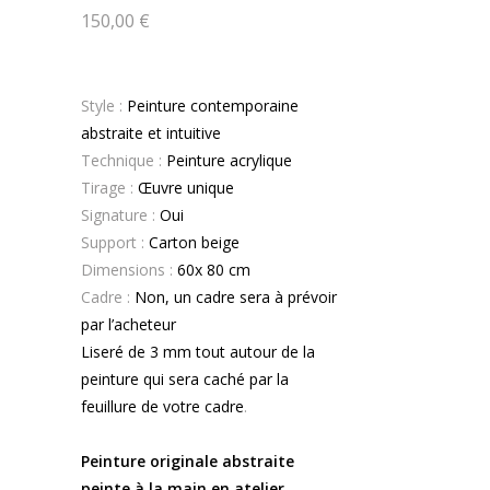
150,00
€
Style :
Peinture contemporaine
abstraite et intuitive
Technique :
Peinture acrylique
Tirage :
Œuvre unique
Signature :
Oui
Support :
Carton beige
Dimensions :
60x 80 cm
Cadre :
Non, un cadre sera à prévoir
par l’acheteur
Liseré de 3 mm tout autour de la
peinture qui sera caché par la
feuillure de votre cadre
.
.
Peinture originale abstraite
peinte à la main en atelier.