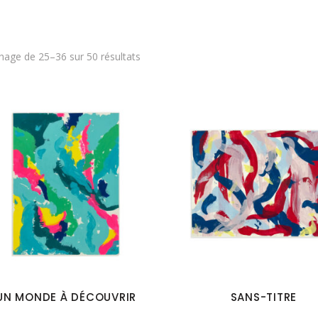
Trié
chage de 25–36 sur 50 résultats
du
plus
récent
au
plus
ancien
UN MONDE À DÉCOUVRIR
SANS-TITRE