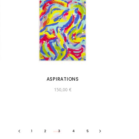
T
ASPIRATIONS
150,00
€
1
2
3
4
5