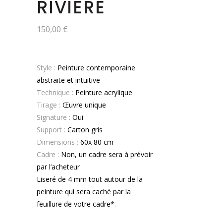
RIVIÈRE
150,00
€
Style :
Peinture contemporaine
abstraite et intuitive
Technique :
Peinture acrylique
Tirage :
Œuvre unique
Signature :
Oui
Support :
Carton gris
Dimensions :
60x 80 cm
Cadre :
Non, un cadre sera à prévoir
par l’acheteur
Liseré de 4 mm tout autour de la
peinture qui sera caché par la
feuillure de votre cadre*
.
.